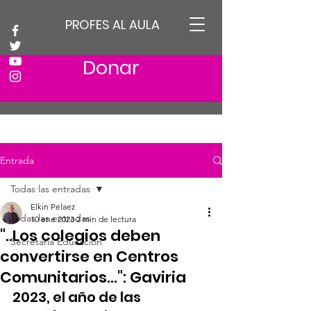
PROFES AL AULA
Donar
Entrada
Todas las entradas
Elkin Pelaez
Todas las entradas
10 ene 2023
2 min de lectura
"..Los colegios deben
Secretaria Educación
convertirse en Centros
Comunitarios...": Gaviria
2023, el año de las 