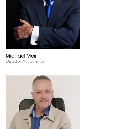
Trabajamos con una mirada
pedagógica que valora el
pensamiento crítico, la
participación, el respeto y la
formación de ciudadanos capaces
de convivir, decidir y transformar
su entorno con responsabilidad y
empatía.
Michael Meir
Director Académico
En cada proyecto, en cada aula y
en cada territorio, llevamos el sello
de un trabajo colaborativo, ético y
profundamente humano, guiado
por principios que fortalecen la
convivencia, el diálogo y el sentido
de comunidad.