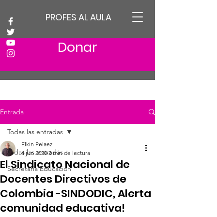
PROFES AL AULA
Donar
Entrada
Todas las entradas
Elkin Pelaez
Todas las entradas
4 jun 2020
3 min de lectura
El Sindicato Nacional de
Secretaria Educación
Docentes Directivos de
Colombia -SINDODIC, Alerta
comunidad educativa!