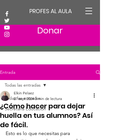
PROFES AL AULA
Donar
Entrada
Todas las entradas
Elkin Pelaez
Todas las entradas
27 sept 2024
3 min de lectura
¿Cómo hacer para dejar
Secretaria Educación
huella en tus alumnos? Así
de fácil.
Esto es lo que necesitas para 