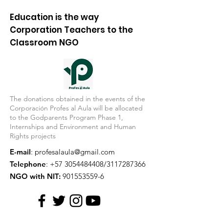
Education is the way
Corporation Teachers to the
Classroom NGO
The donations obtained in the events of the
Corporación Profes al Aula will be allocated
to the Godparents Program Phase 1,
Internships and Environment and Human
Rights projects
E-mail
:
profesalaula@gmail.com
Telephone
:
+57 3054484408
/3117287366
NGO with NIT:
901553559-6