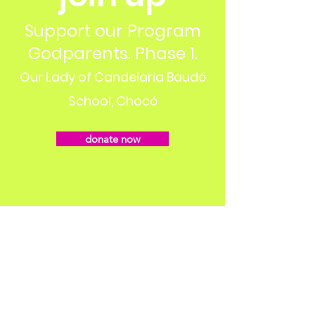
Support our Program
Godparents. Phase 1.
Our Lady of Candelaria Baudó
School, Chocó
donate now