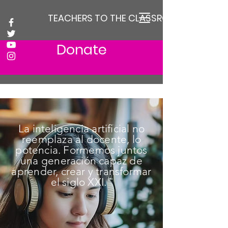
TEACHERS TO THE CLASSROOM
Donate
La inteligencia artificial no
reemplaza al docente, lo
potencia. Formemos juntos
una generación capaz de
aprender, crear y transformar
el siglo XXI."