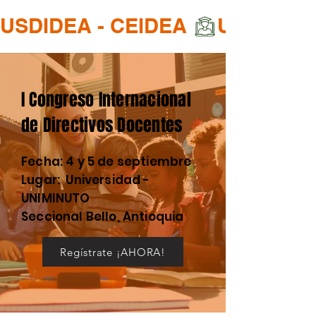
USDIDEA - CEIDEA 
I Congreso Internacional
de Directivos Docentes
Fecha: 4 y 5 de septiembre
Lugar: Universidad -
UNIMINUTO
Seccional Bello, Antioquia
Regístrate ¡AHORA!