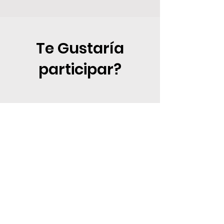
Te Gustaría
participar?
Si quieres participar de la Pasantía STEP
/ 2026 envíanos tus datos para
compartirte toda la información de esta
octava Pasantia Académica.
VALOR POR PERSONA
$15.811.000