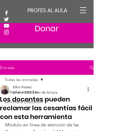
PROFES AL AULA
Donar
Entrada
Todas las entradas
Elkin Pelaez
Todas las entradas
28 ene 2025
3 min de lectura
Los docentes pueden
Secretaria Educación
reclamar las cesantías fácil
con esta herramienta
Módulo en línea de atención de las 