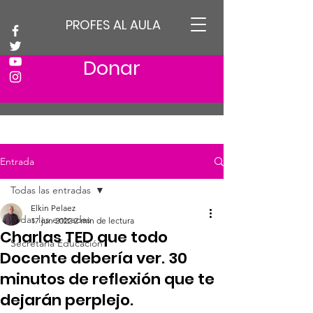
PROFES AL AULA
Donar
Entrada
Todas las entradas
Elkin Pelaez
Todas las entradas
17 jun 2022
2 min de lectura
Charlas TED que todo
Secretaria Educación
Docente debería ver. 30
minutos de reflexión que te
dejarán perplejo.