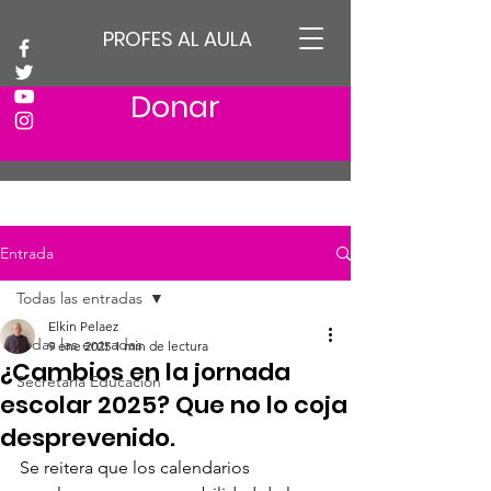
PROFES AL AULA
Donar
Entrada
Todas las entradas
Elkin Pelaez
Todas las entradas
9 ene 2025
1 min de lectura
¿Cambios en la jornada
Secretaria Educación
escolar 2025? Que no lo coja
desprevenido.
Se reitera que los calendarios 