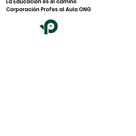
La Educación es el camino
Corporación Profes al Aula ONG
Las donaciones obtenidas en los eventos de
la Corporación Profes al Aula serán
destinados al Programa Padrinos Fase 1,
Pasantías y proyectos de Medio Ambiente y
Democracia
Email
:
info@corporacionprofesalaula.org
+57 3217452834
/
Teléfono
:
ONG con NIT:
901553559-6
Actualízate mensualmente