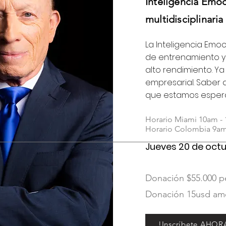
Inteligencia Emo
multidisciplinaria
La Inteligencia Emo
de entrenamiento y
alto rendimiento. Ya
empresarial. Saber a
que estamos espe
Horario Miami 10am -
Horario Colombia 9am
Jueves 20 de oct
Donación $55.000 p
Donación 15usd am
!Inscríbete AHOR