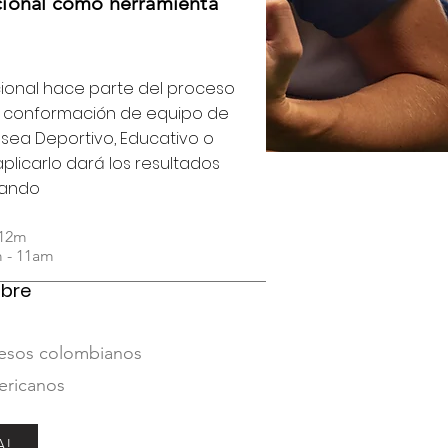
cional como herramienta
cional hace parte del proceso
 conformación de equipo de
 sea Deportivo, Educativo o
plicarlo dará los resultados
rando
 12m
 - 11am
ubre
esos colombianos
ericanos
A!