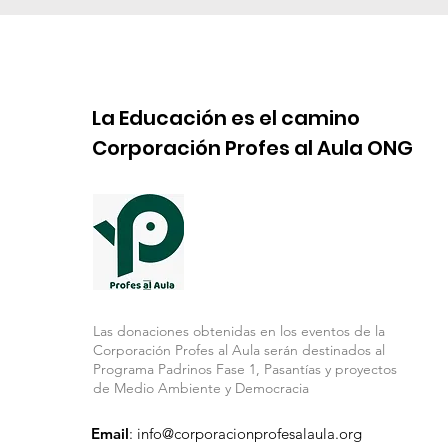
La Educación es el camino
Corporación Profes al Aula ONG
Las donaciones obtenidas en los eventos de la
Corporación Profes al Aula serán destinados al
Programa Padrinos Fase 1, Pasantías y proyectos
de Medio Ambiente y Democracia
Email
:
info@corporacionprofesalaula.org