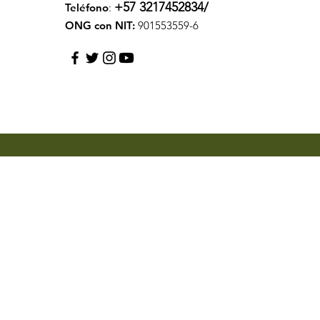
+57 3217452834/
Teléfono
:
ONG con NIT:
901553559-6
x-QJCI73-ZcZEN2DjOUo