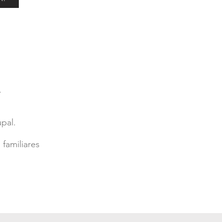
.
upal.
 familiares