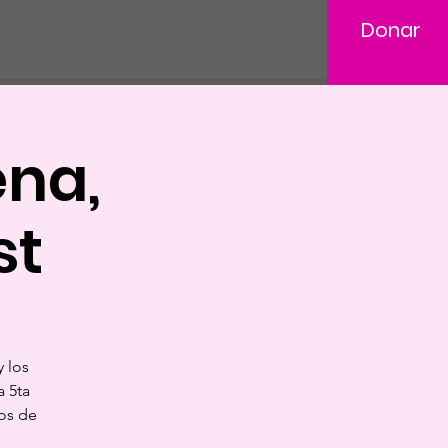
Donar
ena,
st
 los
a 5ta
os de