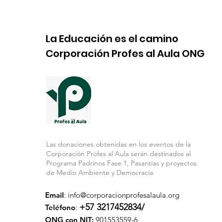
La Educación es el camino
Corporación Profes al Aula ONG
Las donaciones obtenidas en los eventos de la
Corporación Profes al Aula serán destinados al
Programa Padrinos Fase 1, Pasantías y proyectos
de Medio Ambiente y Democracia
Email
:
info@corporacionprofesalaula.org
+57 3217452834/
Teléfono
:
ONG con NIT:
901553559-6