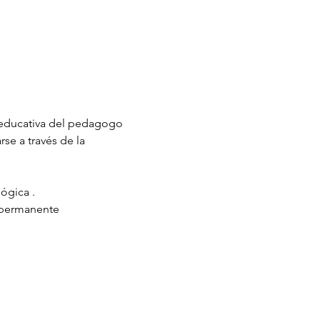
 educativa del pedagogo 
e a través de la 
ógica .
 permanente
s