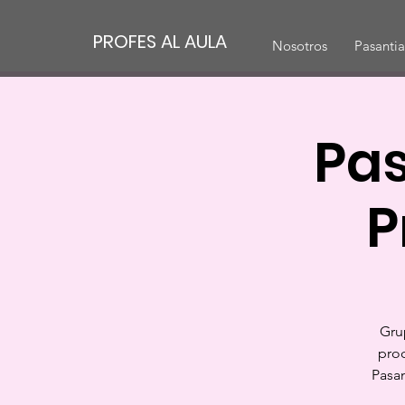
PROFES AL AULA
Nosotros
Pasantia
Pas
P
Gru
proc
Pasa