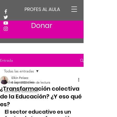
PROFES AL AULA
Donar
Entrada
Todas las entradas
Elkin Pelaez
Todas las entradas
8 sept 2022
3 min de lectura
¿Transformación colectiva
Secretaria Educación
de la Educación? ¿Y eso qué
es?
El sector educativo es un 