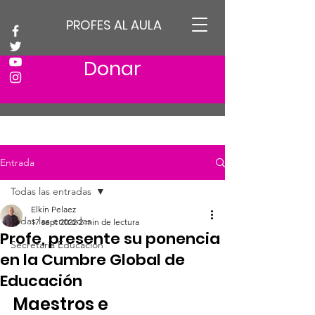
PROFES AL AULA
Donar
Entrada
Todas las entradas
Elkin Pelaez
Todas las entradas
17 sept 2022
2 min de lectura
Profe, presente su ponencia
Secretaria Educación
en la Cumbre Global de
Educación
Maestros e 