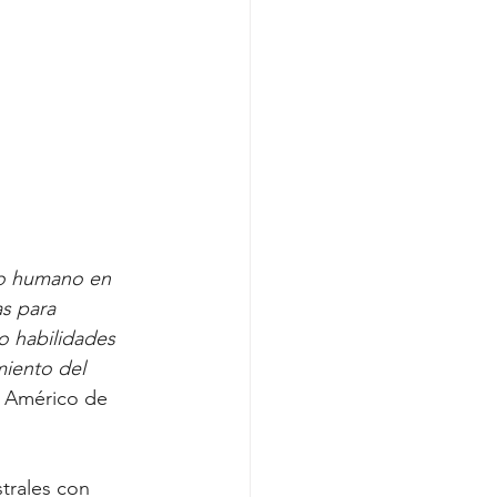
to humano en 
s para 
o habilidades 
miento del 
, Américo de 
trales con 