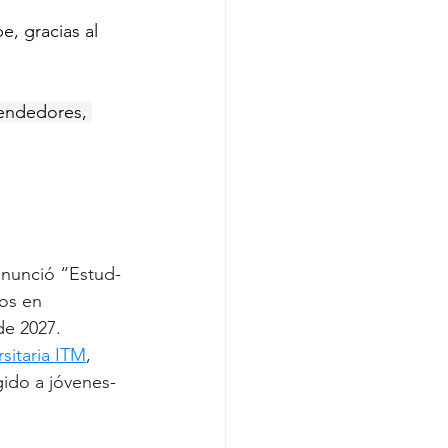
e, gracias al 
rendedores, 
anunció “Estud-
os en 
de 2027.
rsitaria ITM
, 
ido a jóvenes- 