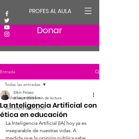
PROFES AL AULA
Donar
Entrada
Todas las entradas
Elkin Pelaez
Todas las entradas
20 sept 2023
5 min de lectura
La Inteligencia Artificial con
Secretaria Educación
ética en educación
La Inteligencia Artificial (IA) hoy ya es 
inseparable de nuestras vidas. A 
medida que la opinión pública sabe 