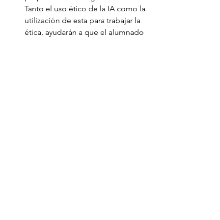
Tanto el uso ético de la IA como la 
utilización de esta para trabajar la 
ética, ayudarán a que el alumnado 
conozcan las consecuencias de su 
comportamiento y decisiones ante 
el uso de Internet.
Cuando se le consultó a ChatGPT 
sobre la ética en el uso educativo de la 
IA, en una de sus respuestas enumeró 
estos aspectos condicionantes: 
transparencia, privacidad, no 
discriminación, responsabilidad y 
respeto de los derechos humanos. Los 
principios elaborados por la IA son 
claros. Después todo depende de 
todos. Y todo quizá también necesita 
de unas dosis de saludable duda y 
desconfianza hacia Internet y la IA.