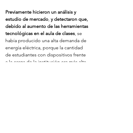
Previamente hicieron un análisis y 
estudio de mercado
, 
y detectaron que, 
debido al aumento de las herramientas 
tecnológicas en el aula de clases
, se 
había producido una alta demanda de 
energía eléctrica, porque la cantidad 
de estudiantes con dispositivos frente 
a la carga de la institución era más alta, 
sumando el uso de aire acondicionado 
y la cantidad de energía que estos 
gastan. Y precisamente 
por esa 
necesidad que presentaba la IED surge 
la idea de desarrollar un prototipo con 
el fin de recolectar energía sostenible
.