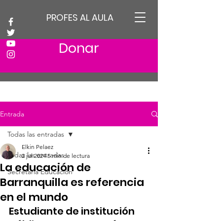
PROFES AL AULA
Donar
Entrada
Todas las entradas
Elkin Pelaez
Todas las entradas
2 jul 2024
5 min de lectura
La educación de
Secretaria Educación
Barranquilla es referencia
en el mundo
Estudiante de institución 