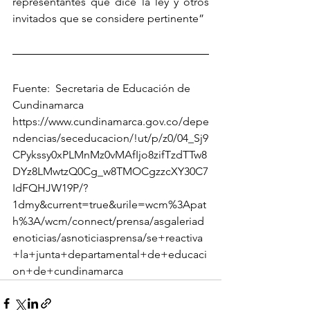
representantes que dice la ley y otros 
invitados que se considere pertinente”
Fuente:  Secretaria de Educación de 
Cundinamarca 
https://www.cundinamarca.gov.co/depe
ndencias/seceducacion/!ut/p/z0/04_Sj9
CPykssy0xPLMnMz0vMAfIjo8zifTzdTTw8
DYz8LMwtzQ0Cg_w8TMOCgzzcXY30C7
IdFQHJW19P/?
1dmy&current=true&urile=wcm%3Apat
h%3A/wcm/connect/prensa/asgaleriad
enoticias/asnoticiasprensa/se+reactiva
+la+junta+departamental+de+educaci
on+de+cundinamarca