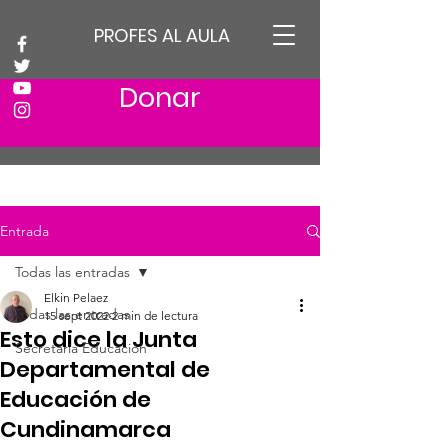
PROFES AL AULA
Donar
Entrada
Todas las entradas
Elkin Pelaez
Todas las entradas
15 sept 2022
2 min de lectura
Esto dice la Junta
Secretaria Educación
Departamental de
Educación de
Cundinamarca