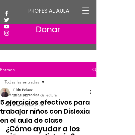
PROFES AL AULA
Donar
Entrada
Todas las entradas
Elkin Pelaez
Todas las entradas
28 jul 2021
1 min de lectura
5 ejercicios efectivos para
Secretaria Educación
trabajar niños con Dislexia
en el aula de clase
¿Cómo ayudar a los 