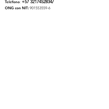
+57 3217452834
/
Teléfono
:
ONG con NIT:
901553559-6
Actualízate mensualmente
Ingresa tu email aquí
Registrarse
Contamos con apoyo de
Beefree para nuestros mail.